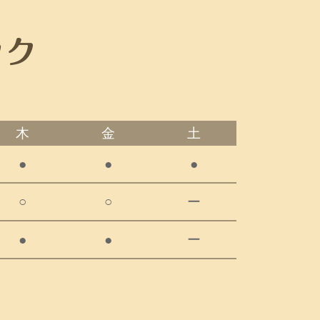
木
金
土
●
●
●
○
○
ー
●
●
ー