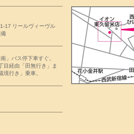
1-17 リールヴィーヴル
完備
米南」バス停下車すぐ。
丁目経由「田無行き」ま
蔵境行き」乗車。