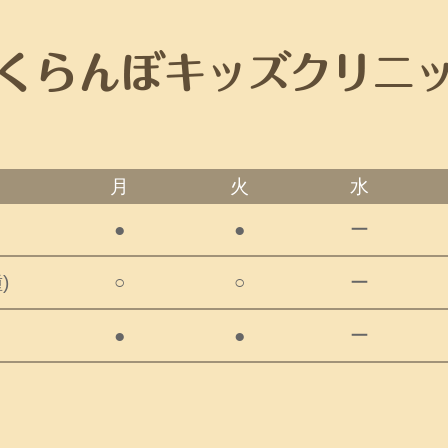
月
火
水
●
●
ー
)
○
○
ー
●
●
ー